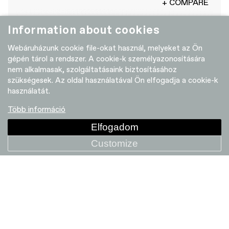
+ COMPARE
Information about cookies
Webáruházunk cookie file-okat használ, melyeket az Ön
gépén tárol a rendszer. A cookie-k személyazonosítására
nem alkalmasak, szolgáltatásaink biztosításához
szükségesek. Az oldal használatával Ön elfogadja a cookie-k
használatát.
Több információ
Elfogadom
Customize
Scoop Steel Radius Saddle
+ COMPARE