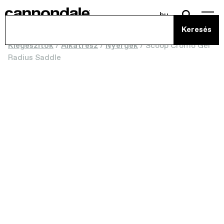
hu
Kiegészítők
/
Alkatrész
/
Nyergek
/
Scoop Cromo Gel
Radius Saddle