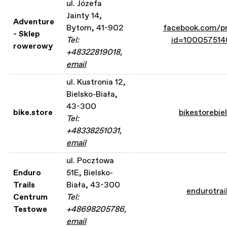
ul. Józefa
Jainty 14,
Adventure
Bytom, 41-902
facebook.com/pr
- Sklep
Tel:
id=10005751
rowerowy
+48322819018,
email
ul. Kustronia 12,
Bielsko-Biała,
43-300
bike.store
bikestorebiel
Tel:
+48338251031,
email
ul. Pocztowa
Enduro
51E, Bielsko-
Trails
Biała, 43-300
endurotrail
Centrum
Tel:
Testowe
+48698205786,
email