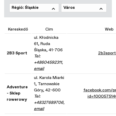
Régió: Śląskie
Város
Kereskedő
Cím
Web
ul. Kłodnicka
61, Ruda
Śląska, 41-706
2B3 Sport
2b3sport
Tel:
+48604592311,
email
ul. Karola Miarki
1, Tarnowskie
Adventure
Góry, 42-600
facebook.com/pr
- Sklep
Tel:
id=10005751
rowerowy
+48327689706,
email