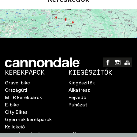
KERÉKPÁROK
KIEGÉSZÍTŐK
Gravel bike
Kiegészítők
Országúti
Alkatrész
MTB kerékpárok
Fejvédő
E-bike
Ruházat
City Bikes
Gyermek kerékpárok
Kollekció
A MÁRKÁRÓL
TÖBB