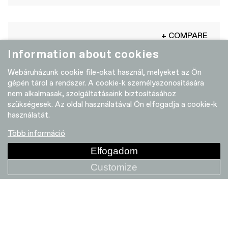
+ COMPARE
Information about cookies
Webáruházunk cookie file-okat használ, melyeket az Ön
gépén tárol a rendszer. A cookie-k személyazonosítására
nem alkalmasak, szolgáltatásaink biztosításához
szükségesek. Az oldal használatával Ön elfogadja a cookie-k
használatát.
Több információ
Elfogadom
Customize
Scoop Steel Shallow Saddle