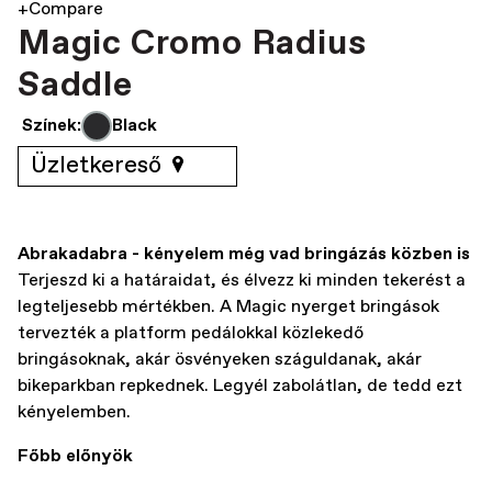
+Compare
Magic Cromo Radius
Saddle
Színek:
Black
Üzletkereső
Abrakadabra - kényelem még vad bringázás közben is
Terjeszd ki a határaidat, és élvezz ki minden tekerést a
legteljesebb mértékben. A Magic nyerget bringások
tervezték a platform pedálokkal közlekedő
bringásoknak, akár ösvényeken száguldanak, akár
bikeparkban repkednek. Legyél zabolátlan, de tedd ezt
kényelemben.
Főbb előnyök