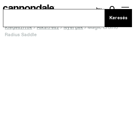
hu
Kiegészítők
/
Alkatrész
/
Nyergek
/
Magic Cromo
Radius Saddle