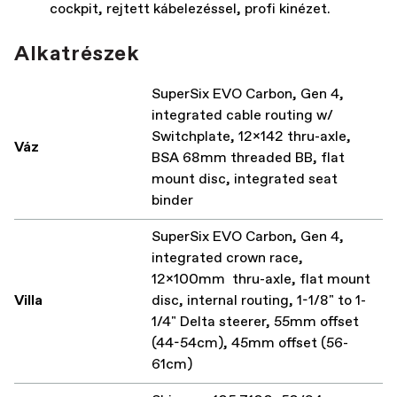
cockpit, rejtett kábelezéssel, profi kinézet.
Alkatrészek
SuperSix EVO Carbon, Gen 4,
integrated cable routing w/
Switchplate, 12x142 thru-axle,
Váz
BSA 68mm threaded BB, flat
mount disc, integrated seat
binder
SuperSix EVO Carbon, Gen 4,
integrated crown race,
12x100mm thru-axle, flat mount
Villa
disc, internal routing, 1-1/8" to 1-
1/4" Delta steerer, 55mm offset
(44-54cm), 45mm offset (56-
61cm)