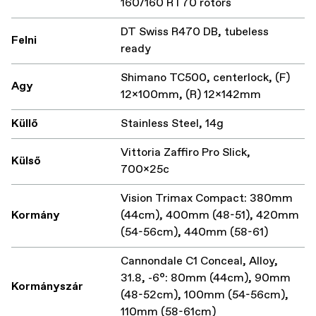
160/160 RT70 rotors
DT Swiss R470 DB, tubeless
Felni
ready
Shimano TC500, centerlock, (F)
Agy
12x100mm, (R) 12x142mm
Küllő
Stainless Steel, 14g
Vittoria Zaffiro Pro Slick,
Külső
700x25c
Vision Trimax Compact: 380mm
Kormány
(44cm), 400mm (48-51), 420mm
(54-56cm), 440mm (58-61)
Cannondale C1 Conceal, Alloy,
31.8, -6°: 80mm (44cm), 90mm
Kormányszár
(48-52cm), 100mm (54-56cm),
110mm (58-61cm)