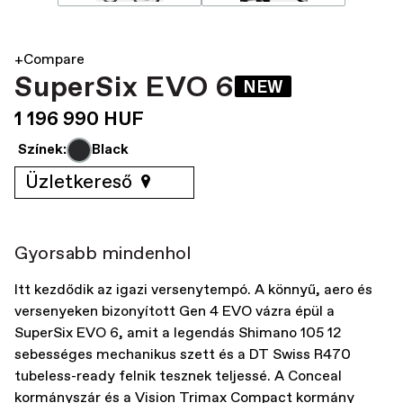
+Compare
SuperSix EVO 6
NEW
1 196 990 HUF
Színek:
Black
Üzletkereső
Gyorsabb mindenhol
Itt kezdődik az igazi versenytempó. A könnyű, aero és
versenyeken bizonyított Gen 4 EVO vázra épül a
SuperSix EVO 6, amit a legendás Shimano 105 12
sebességes mechanikus szett és a DT Swiss R470
tubeless-ready felnik tesznek teljessé. A Conceal
kormányszár és a Vision Trimax Compact kormány