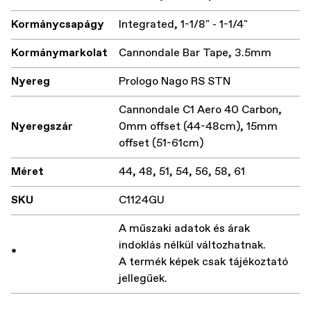
Kormánycsapágy
Integrated, 1-1/8" - 1-1/4"
Kormánymarkolat
Cannondale Bar Tape, 3.5mm
Nyereg
Prologo Nago RS STN
Cannondale C1 Aero 40 Carbon,
Nyeregszár
0mm offset (44-48cm), 15mm
offset (51-61cm)
Méret
44, 48, 51, 54, 56, 58, 61
SKU
C1124GU
A műszaki adatok és árak
indoklás nélkül változhatnak.
*
A termék képek csak tájékoztató
jellegűek.