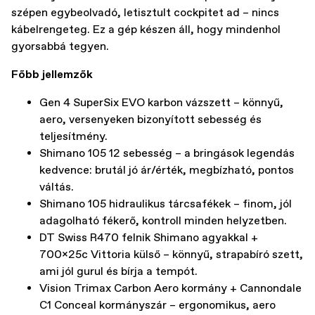
szépen egybeolvadó, letisztult cockpitet ad – nincs
kábelrengeteg. Ez a gép készen áll, hogy mindenhol
gyorsabbá tegyen.
Főbb jellemzők
Gen 4 SuperSix EVO karbon vázszett – könnyű,
aero, versenyeken bizonyított sebesség és
teljesítmény.
Shimano 105 12 sebesség – a bringások legendás
kedvence: brutál jó ár/érték, megbízható, pontos
váltás.
Shimano 105 hidraulikus tárcsafékek – finom, jól
adagolható fékerő, kontroll minden helyzetben.
DT Swiss R470 felnik Shimano agyakkal +
700x25c Vittoria külső – könnyű, strapabíró szett,
ami jól gurul és bírja a tempót.
Vision Trimax Carbon Aero kormány + Cannondale
C1 Conceal kormányszár – ergonomikus, aero