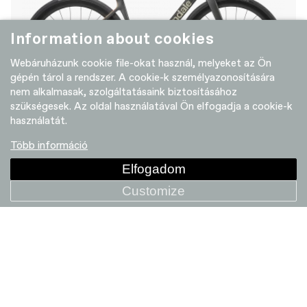
Information about cookies
Webáruházunk cookie file-okat használ, melyeket az Ön
gépén tárol a rendszer. A cookie-k személyazonosítására
nem alkalmasak, szolgáltatásaink biztosításához
szükségesek. Az oldal használatával Ön elfogadja a cookie-k
használatát.
SuperSix EVO 4
2 014 990 HUF
Több információ
Elfogadom
Customize
+ COMPARE
NEW