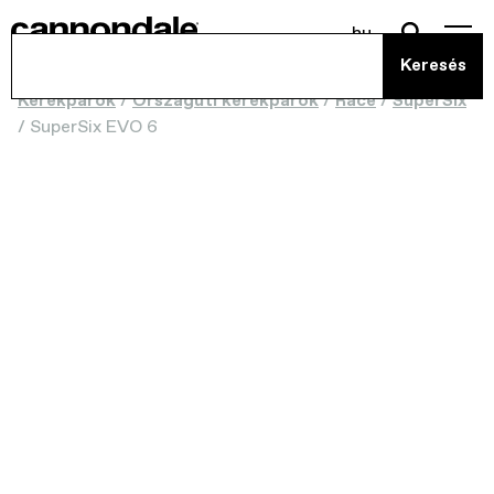
hu
Kerékpárok
/
Országúti kerékpárok
/
Race
/
SuperSix
/
SuperSix EVO 6