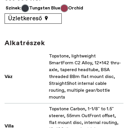
Színek:
Tungsten Blue
Orchid
Üzletkereső
Alkatrészek
Topstone, lightweight
SmartForm C2 Alloy, 12x142 thru-
axle, tapered headtube, BSA
Váz
threaded BBm flat mount disc,
StraightShot internal cable
routing, multiple gear/bottle
mounts
Topstone Carbon, 1-1/8" to 1.5"
steerer, 55mm OutFront offset,
flat mount disc, internal routing,
Villa