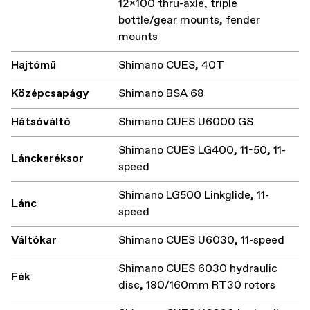
12x100 thru-axle, triple
bottle/gear mounts, fender
mounts
Hajtómű
Shimano CUES, 40T
Középcsapágy
Shimano BSA 68
Hátsóváltó
Shimano CUES U6000 GS
Shimano CUES LG400, 11-50, 11-
Lánckeréksor
speed
Shimano LG500 Linkglide, 11-
Lánc
speed
Váltókar
Shimano CUES U6030, 11-speed
Shimano CUES 6030 hydraulic
Fék
disc, 180/160mm RT30 rotors