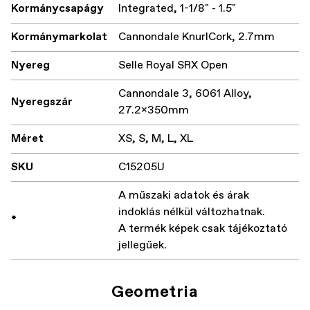
Kormánycsapágy
Integrated, 1-1/8" - 1.5"
Kormánymarkolat
Cannondale KnurlCork, 2.7mm
Nyereg
Selle Royal SRX Open
Cannondale 3, 6061 Alloy,
Nyeregszár
27.2x350mm
Méret
XS, S, M, L, XL
SKU
C15205U
A műszaki adatok és árak
indoklás nélkül változhatnak.
*
A termék képek csak tájékoztató
jellegűek.
Geometria