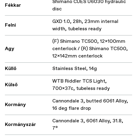
Shimano CUES U6030 hydraulic
Fékkar
disc
GXD 1.0, 28h, 23mm internal
Felni
width, tubeless ready
(F) Shimano TC500, 12x100mm
Agy
centerlock / (R) Shimano TC500,
12x142mm centerlock
Küllő
Stainless Steel, 14g
WTB Riddler TCS Light,
Külső
700x37c, tubeless ready
Cannondale 3, butted 6061 Alloy,
Kormány
16 deg flare drop
Cannondale 3, 6061 Alloy, 31.8,
Kormányszár
7°