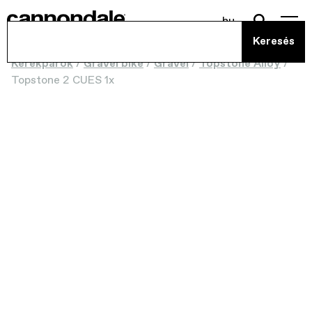
hu
Kerékpárok
/
Gravel bike
/
Gravel
/
Topstone Alloy
/
Topstone 2 CUES 1x