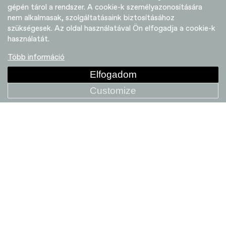
gépén tárol a rendszer. A cookie-k személyazonosítására
nem alkalmasak, szolgáltatásaink biztosításához
szükségesek. Az oldal használatával Ön elfogadja a cookie-k
használatát.
Több információ
Elfogadom
Customize
GT-40 Right-Entry Bottle Cage
+ COMPARE