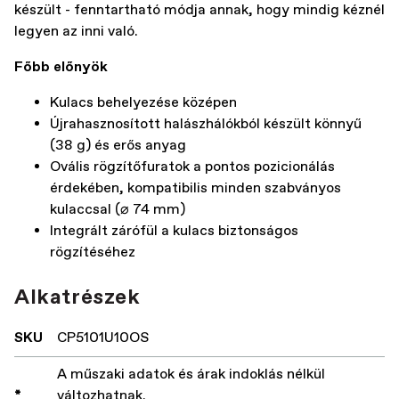
készült - fenntartható módja annak, hogy mindig kéznél
legyen az inni való.
Főbb előnyök
Kulacs behelyezése középen
Újrahasznosított halászhálókból készült könnyű
(38 g) és erős anyag
Ovális rögzítőfuratok a pontos pozicionálás
érdekében, kompatibilis minden szabványos
kulaccsal (⌀ 74 mm)
Integrált zárófül a kulacs biztonságos
rögzítéséhez
Alkatrészek
SKU
CP5101U10OS
A műszaki adatok és árak indoklás nélkül
*
változhatnak.