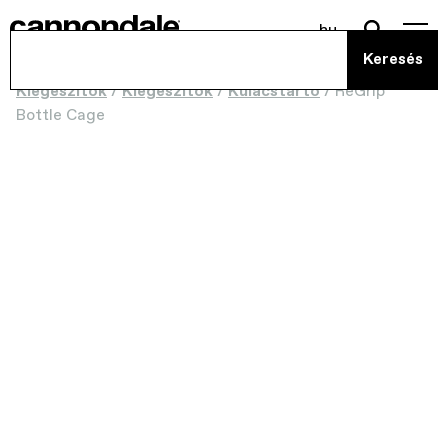
hu
Kiegészítők
/
Kiegészítők
/
Kulacstartó
/
ReGrip
Bottle Cage