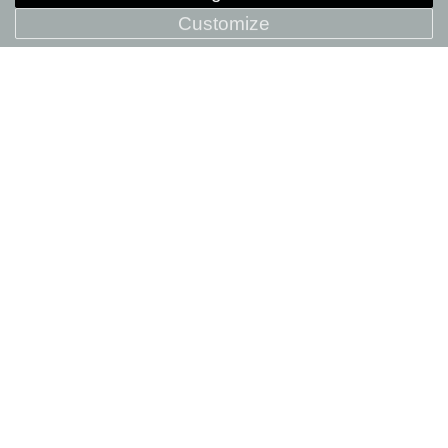
Customize
Gripper Logo Insulated 550ml
Bottle
+ COMPARE