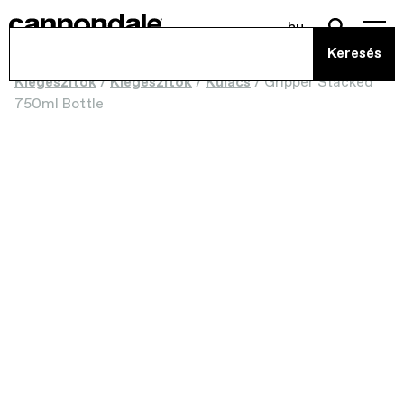
hu
Kiegészítők
/
Kiegészítők
/
Kulacs
/
Gripper Stacked
750ml Bottle