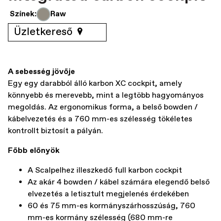
Színek:
Raw
Üzletkereső
A sebesség jövője
Egy egy darabból álló karbon XC cockpit, amely
könnyebb és merevebb, mint a legtöbb hagyományos
megoldás. Az ergonomikus forma, a belső bowden /
kábelvezetés és a 760 mm-es szélesség tökéletes
kontrollt biztosít a pályán.
Főbb előnyök
A Scalpelhez illeszkedő full karbon cockpit
Az akár 4 bowden / kábel számára elegendő belső
elvezetés a letisztult megjelenés érdekében
60 és 75 mm-es kormányszárhosszúság, 760
mm-es kormány szélesség (680 mm-re