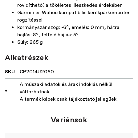
rövidíthető) a tökéletes illeszkedés érdekében
Garmin és Wahoo kompatibilis kerékpárkomputer
rögzítéssel
kormányszár szög: -6°, emelés: 0 mm, hátra
hajlás: 8°, felfelé hajlás: 5°
Súly: 265 g
Alkatrészek
SKU
CP2014U2060
A műszaki adatok és árak indoklás nélkül
*
változhatnak.
A termék képek csak tájékoztató jellegűek.
Variánsok