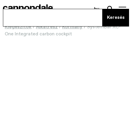
hu
Kiegészítők
/
Alkatrész
/
Kormány
/
SystemBar XC-
One Integrated carbon cockpit