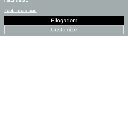
használatát.
Több információ
Elfogadom
Customize
HollowGram SAVE Riser Carbon
Handlebar
Kereskedők