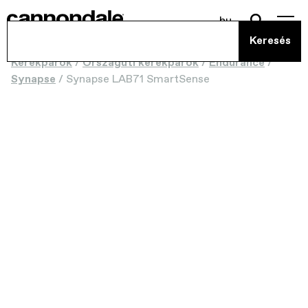
hu
Kerékpárok
/
Országúti kerékpárok
/
Endurance
/
Synapse
/
Synapse LAB71 SmartSense