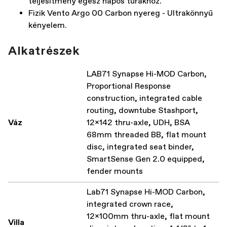
teljesítmény egész napos túrákhoz.
Fizik Vento Argo 00 Carbon nyereg - Ultrakönnyű
kényelem.
Alkatrészek
LAB71 Synapse Hi-MOD Carbon,
Proportional Response
construction, integrated cable
routing, downtube Stashport,
Váz
12x142 thru-axle, UDH, BSA
68mm threaded BB, flat mount
disc, integrated seat binder,
SmartSense Gen 2.0 equipped,
fender mounts
Lab71 Synapse Hi-MOD Carbon,
integrated crown race,
12x100mm thru-axle, flat mount
Villa