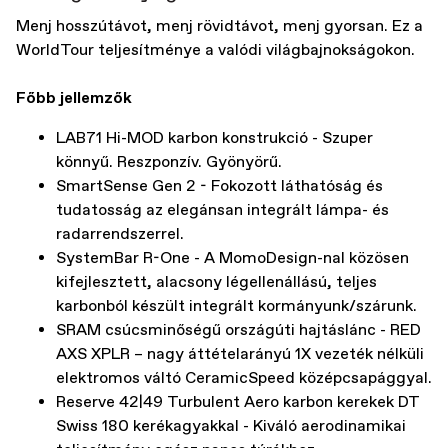
Menj hosszútávot, menj rövidtávot, menj gyorsan. Ez a
WorldTour teljesítménye a valódi világbajnokságokon.
Főbb jellemzők
LAB71 Hi-MOD karbon konstrukció - Szuper
könnyű. Reszponzív. Gyönyörű.
SmartSense Gen 2 - Fokozott láthatóság és
tudatosság az elegánsan integrált lámpa- és
radarrendszerrel.
SystemBar R-One - A MomoDesign-nal közösen
kifejlesztett, alacsony légellenállású, teljes
karbonból készült integrált kormányunk/szárunk.
SRAM csúcsminőségű országúti hajtáslánc - RED
AXS XPLR – nagy áttételarányú 1X vezeték nélküli
elektromos váltó CeramicSpeed középcsapággyal.
Reserve 42|49 Turbulent Aero karbon kerekek DT
Swiss 180 kerékagyakkal - Kiváló aerodinamikai