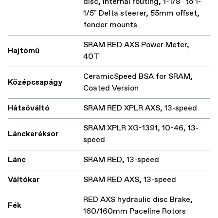
disc, internal routing, 1-1/8" to 1-
1/5" Delta steerer, 55mm offset,
fender mounts
SRAM RED AXS Power Meter,
Hajtómű
40T
CeramicSpeed BSA for SRAM,
Középcsapágy
Coated Version
Hátsóváltó
SRAM RED XPLR AXS, 13-speed
SRAM XPLR XG-1391, 10-46, 13-
Lánckeréksor
speed
Lánc
SRAM RED, 13-speed
Váltókar
SRAM RED AXS, 13-speed
RED AXS hydraulic disc Brake,
Fék
160/160mm Paceline Rotors