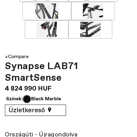
+Compare
Synapse LAB71
SmartSense
4 824 990 HUF
Színek:
Black Marble
Üzletkereső
Országúti - Újragondolva