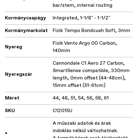
bar/stem, internal routing
Kormánycsapágy
Integrated, 1-1/8" - 1-1/2"
Kormánymarkolat
Fizik Tempo Bondcush Soft, 3mm
Fizik Vento Argo 00 Carbon,
Nyereg
140mm
Cannondale C1 Aero 27 Carbon,
SmartSense compatible, 330mm
Nyeregszár
length, 0mm offset (44-48cm),
15mm offset (51-61cm)
Méret
44, 48, 51, 54, 56, 58, 61
SKU
C12015U
A műszaki adatok és árak
indoklás nélkül változhatnak.
*