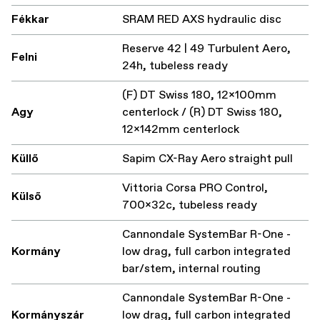
Fékkar
SRAM RED AXS hydraulic disc
Reserve 42 | 49 Turbulent Aero,
Felni
24h, tubeless ready
(F) DT Swiss 180, 12x100mm
Agy
centerlock / (R) DT Swiss 180,
12x142mm centerlock
Küllő
Sapim CX-Ray Aero straight pull
Vittoria Corsa PRO Control,
Külső
700x32c, tubeless ready
Cannondale SystemBar R-One -
Kormány
low drag, full carbon integrated
bar/stem, internal routing
Cannondale SystemBar R-One -
Kormányszár
low drag, full carbon integrated