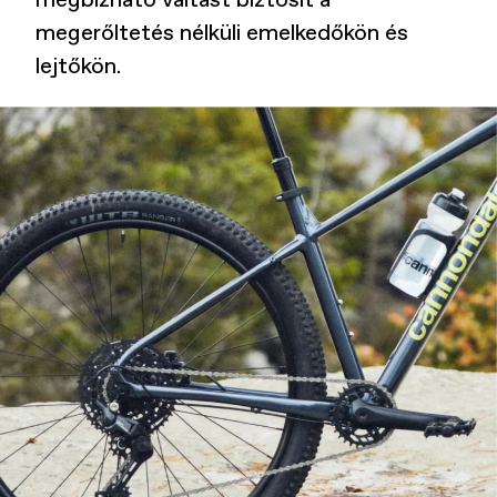
megbízható váltást biztosít a
megerőltetés nélküli emelkedőkön és
lejtőkön.