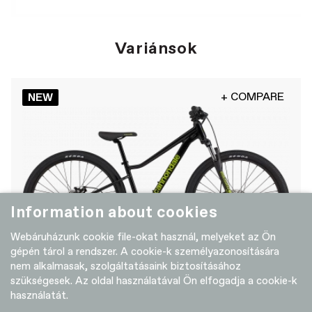
Variánsok
+ COMPARE
NEW
Information about cookies
Webáruházunk cookie file-okat használ, melyeket az Ön
gépén tárol a rendszer. A cookie-k személyazonosítására
nem alkalmasak, szolgáltatásaink biztosításához
Kids Trail 26
szükségesek. Az oldal használatával Ön elfogadja a cookie-k
használatát.
273 990 HUF