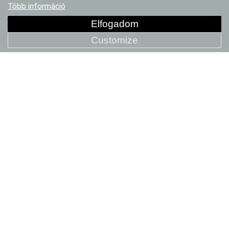
Több információ
Elfogadom
+ COMPARE
NEW
Customize
Kids Trail 24
219 990 HUF
+ COMPARE