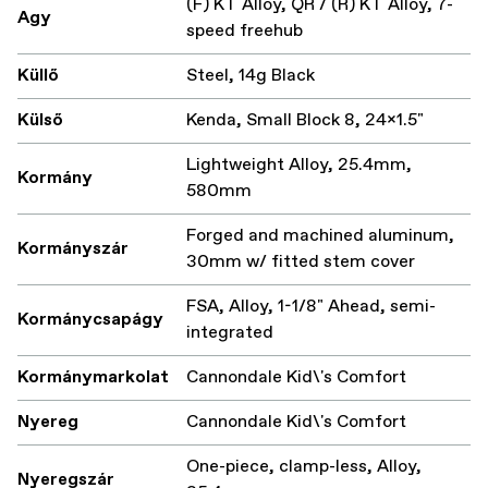
(F) KT Alloy, QR / (R) KT Alloy, 7-
Agy
speed freehub
Küllő
Steel, 14g Black
Külső
Kenda, Small Block 8, 24x1.5"
Lightweight Alloy, 25.4mm,
Kormány
580mm
Forged and machined aluminum,
Kormányszár
30mm w/ fitted stem cover
FSA, Alloy, 1-1/8" Ahead, semi-
Kormánycsapágy
integrated
Kormánymarkolat
Cannondale Kid\'s Comfort
Nyereg
Cannondale Kid\'s Comfort
One-piece, clamp-less, Alloy,
Nyeregszár