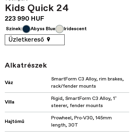
Kids Quick 24
223 990 HUF
Színek:
Abyss Blue
Iridescent
Üzletkereső
Alkatrészek
SmartForm C3 Alloy, rim brakes,
Váz
rack/fender mounts
Rigid, SmartForm C3 Alloy, 1"
Villa
steerer, fender mounts
Prowheel, Pro-V30, 145mm
Hajtómű
length, 30T