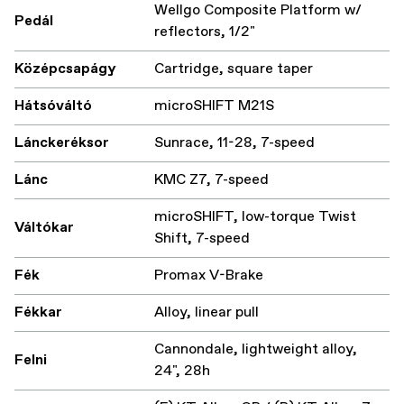
Wellgo Composite Platform w/
Pedál
reflectors, 1/2"
Középcsapágy
Cartridge, square taper
Hátsóváltó
microSHIFT M21S
Lánckeréksor
Sunrace, 11-28, 7-speed
Lánc
KMC Z7, 7-speed
microSHIFT, low-torque Twist
Váltókar
Shift, 7-speed
Fék
Promax V-Brake
Fékkar
Alloy, linear pull
Cannondale, lightweight alloy,
Felni
24", 28h