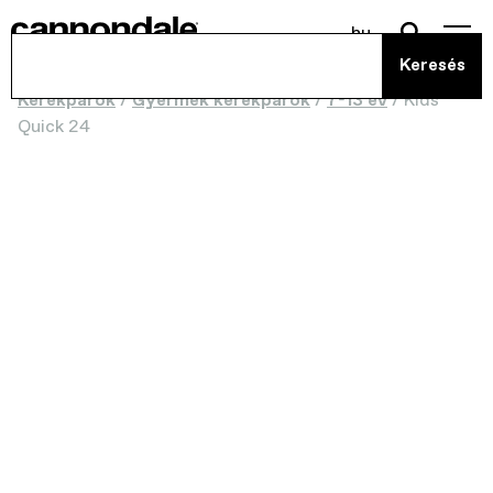
hu
Kerékpárok
/
Gyermek kerékpárok
/
7-13 év
/
Kids
Quick 24