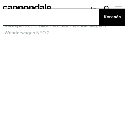
hu
Kerékpárok
/
E-bike
/
eUrban
/
Wonderwagen
/
Wonderwagen NEO 2