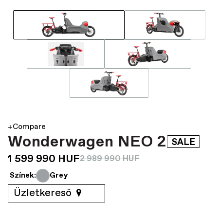
+Compare
Wonderwagen NEO 2
SALE
1 599 990 HUF
2 989 990 HUF
Színek:
Grey
Üzletkereső