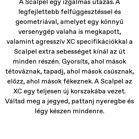
A Scalpel egy izgalmas utazás. A
legfejlettebb felfüggesztéssel és
geometriával, amelyet egy könnyű
versenygép valaha is megkapott,
valamint agresszív XC specifikációkkal a
Scalpel extra sebességet kínál az út
minden részén. Gyorsíts, ahol mások
tétováznak, tapadj, ahol mások csúsznak,
előzz, ahol mások fékeznek. A Scalpel az
XC egy teljesen új korszakába vezet.
Váltsd meg a jegyed, pattanj nyeregbe és
légy készen mindenre.