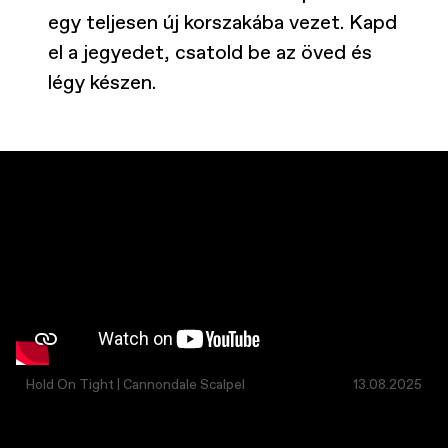
egy teljesen új korszakába vezet. Kapd
el a jegyedet, csatold be az öved és
légy készen.
​Hold On Tight | Cannondale Scalpel
13.08.2025