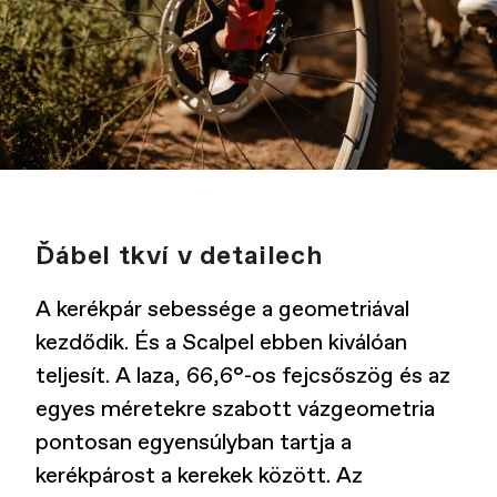
Ďábel tkví v detailech
A kerékpár sebessége a geometriával
kezdődik. És a Scalpel ebben kiválóan
teljesít. A laza, 66,6°-os fejcsőszög és az
egyes méretekre szabott vázgeometria
pontosan egyensúlyban tartja a
kerékpárost a kerekek között. Az