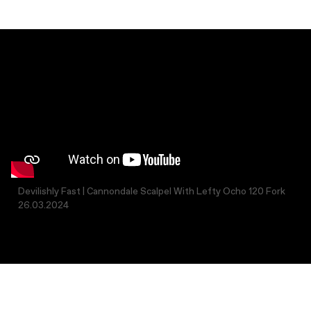
Devilishly Fast | Cannondale Scalpel With Lefty Ocho 120 Fork
26.03.2024