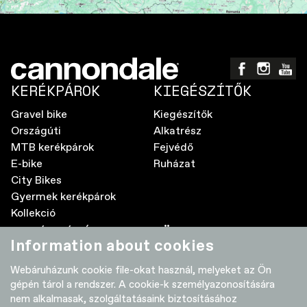
KERÉKPÁROK
KIEGÉSZÍTŐK
Gravel bike
Kiegészítők
Országúti
Alkatrész
MTB kerékpárok
Fejvédő
E-bike
Ruházat
City Bikes
Gyermek kerékpárok
Kollekció
A MÁRKÁRÓL
TÖBB
Information about cookies
Elektromos kerékpár GyIK
Kereskedők
Webáruházunk cookie file-okat használ, melyeket az Ön
Élettartam garancia
Adatvédelmi nyilatkozat
gépén tárol a rendszer. A cookie-k személyazonosítására
Használati útmutatók
Szoftver-frissítések
nem alkalmasak, szolgáltatásaink biztosításához
Cookie