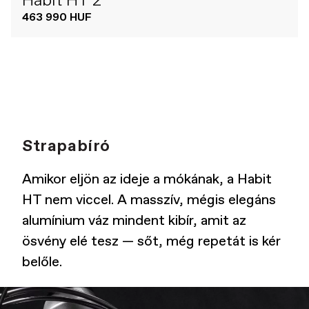
Habit HT 2
463 990 HUF
Strapabíró
Amikor eljön az ideje a mókának, a Habit
HT nem viccel. A masszív, mégis elegáns
alumínium váz mindent kibír, amit az
ösvény elé tesz — sőt, még repetát is kér
belőle.