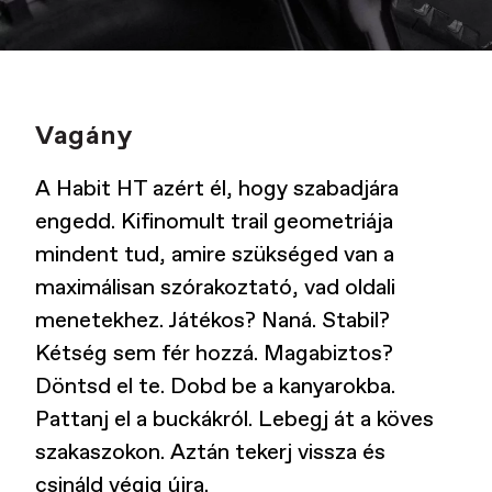
Vagány
A Habit HT azért él, hogy szabadjára
engedd. Kifinomult trail geometriája
mindent tud, amire szükséged van a
maximálisan szórakoztató, vad oldali
menetekhez. Játékos? Naná. Stabil?
Kétség sem fér hozzá. Magabiztos?
Döntsd el te. Dobd be a kanyarokba.
Pattanj el a buckákról. Lebegj át a köves
szakaszokon. Aztán tekerj vissza és
csináld végig újra.