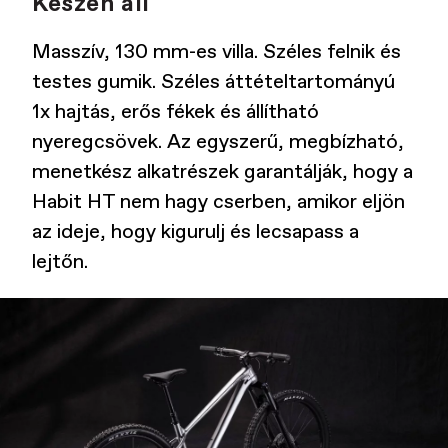
Készen áll
Masszív, 130 mm-es villa. Széles felnik és
testes gumik. Széles áttételtartományú
1x hajtás, erős fékek és állítható
nyeregcsövek. Az egyszerű, megbízható,
menetkész alkatrészek garantálják, hogy a
Habit HT nem hagy cserben, amikor eljön
az ideje, hogy kigurulj és lecsapass a
lejtőn.