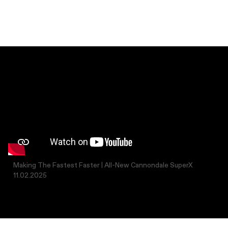
Making The Fastest Faster | All-New Cannondale SuperX
11.02.2025