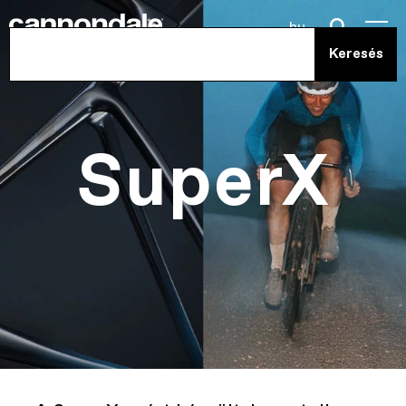
hu
SuperX