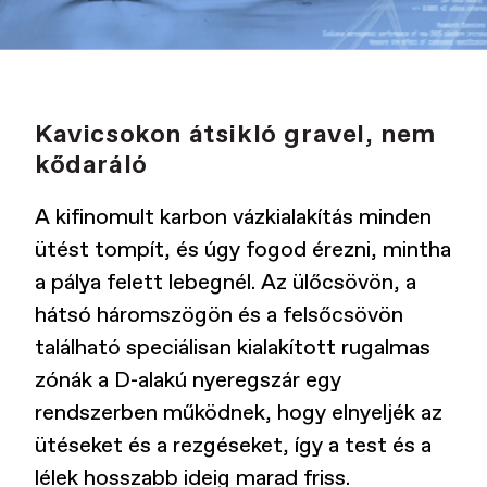
Kavicsokon átsikló gravel, nem
kődaráló
A kifinomult karbon vázkialakítás minden
ütést tompít, és úgy fogod érezni, mintha
a pálya felett lebegnél. Az ülőcsövön, a
hátsó háromszögön és a felsőcsövön
található speciálisan kialakított rugalmas
zónák a D-alakú nyeregszár egy
rendszerben működnek, hogy elnyeljék az
ütéseket és a rezgéseket, így a test és a
lélek hosszabb ideig marad friss.