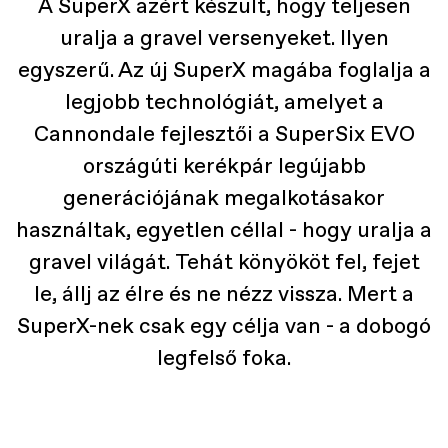
A SuperX azért készült, hogy teljesen
uralja a gravel versenyeket. Ilyen
egyszerű. Az új SuperX magába foglalja a
legjobb technológiát, amelyet a
Cannondale fejlesztői a SuperSix EVO
országúti kerékpár legújabb
generációjának megalkotásakor
használtak, egyetlen céllal - hogy uralja a
gravel világát. Tehát könyököt fel, fejet
le, állj az élre és ne nézz vissza. Mert a
SuperX-nek csak egy célja van - a dobogó
legfelső foka.