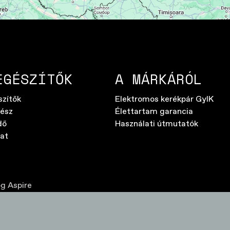
EGÉSZÍTŐK
A MÁRKÁRÓL
szítők
Elektromos kerékpár GyIK
rész
Élettartam garancia
dő
Használati útmutatók
at
og Aspire