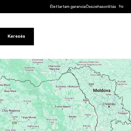
hu
Élettartam garancia
Összehasonlítás