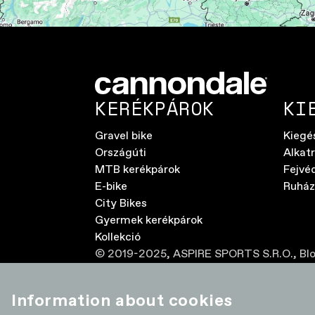
KERÉKPÁROK
KI
Gravel bike
Kiegé
Országúti
Alkat
MTB kerékpárok
Fejvé
E-bike
Ruház
City Bikes
Gyermek kerékpárok
Kollekció
© 2019-2025,
ASPIRE SPORTS S.R.O.
,
Bl
Information about cookies