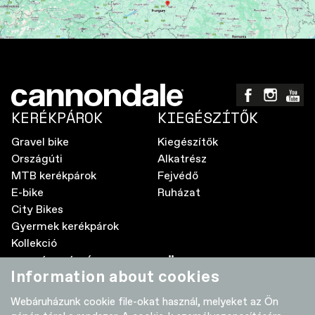
KERÉKPÁROK
KIEGÉSZÍTŐK
Gravel bike
Kiegészítők
Országúti
Alkatrész
MTB kerékpárok
Fejvédő
E-bike
Ruházat
City Bikes
Gyermek kerékpárok
Kollekció
A MÁRKÁRÓL
TÖBB
Information about cookies
Elektromos kerékpár GyIK
Kereskedők
Webáruházunk cookie file-okat használ, melyeket az Ön
Élettartam garancia
Adatvédelmi nyilatkozat