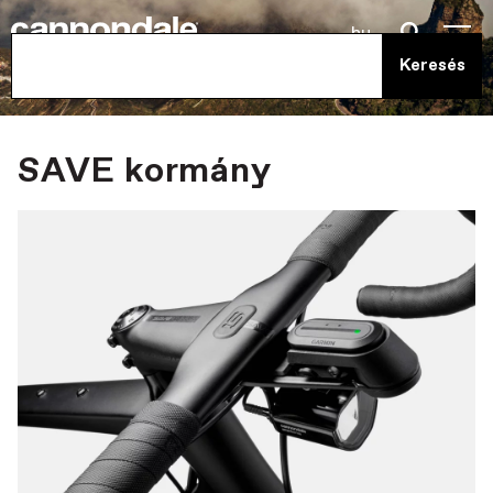
hu
SAVE kormány