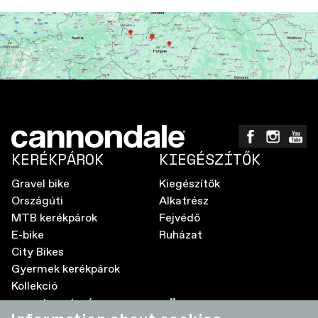
KERÉKPÁROK
KIEGÉSZÍTŐK
Gravel bike
Kiegészítők
Országúti
Alkatrész
MTB kerékpárok
Fejvédő
E-bike
Ruházat
City Bikes
Gyermek kerékpárok
Kollekció
A MÁRKÁRÓL
TÖBB