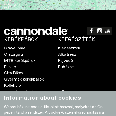
KERÉKPÁROK
KIEGÉSZÍTŐK
Gravel bike
Kiegészítők
Országúti
Alkatrész
MTB kerékpárok
Fejvédő
E-bike
Ruházat
City Bikes
Gyermek kerékpárok
Kollekció
A MÁRKÁRÓL
TÖBB
Information about cookies
Elektromos kerékpár GyIK
Kereskedők
Webáruházunk cookie file-okat használ, melyeket az Ön
Élettartam garancia
Adatvédelmi nyilatkozat
gépén tárol a rendszer. A cookie-k személyazonosítására
Használati útmutatók
Szoftver-frissítések