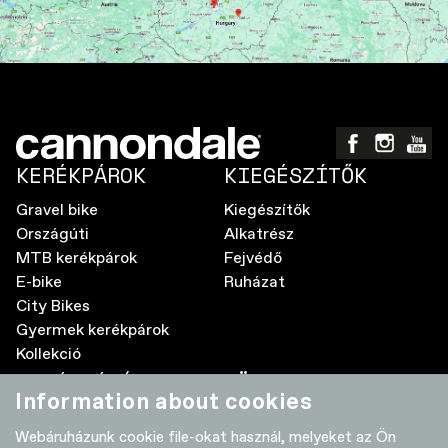
KERÉKPÁROK
KIEGÉSZÍTŐK
Gravel bike
Kiegészítők
Országúti
Alkatrész
MTB kerékpárok
Fejvédő
E-bike
Ruházat
City Bikes
Gyermek kerékpárok
Kollekció
A MÁRKÁRÓL
TÖBB
Information about cookies
Elektromos kerékpár GyIK
Kereskedők
Webáruházunk cookie file-okat használ, melyeket az Ön
Élettartam garancia
Adatvédelmi nyilatkozat