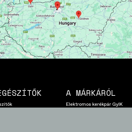
EGÉSZÍTŐK
A MÁRKÁRÓL
szítők
Elektromos kerékpár GyIK
rész
Élettartam garancia
dő
Használati útmutatók
at