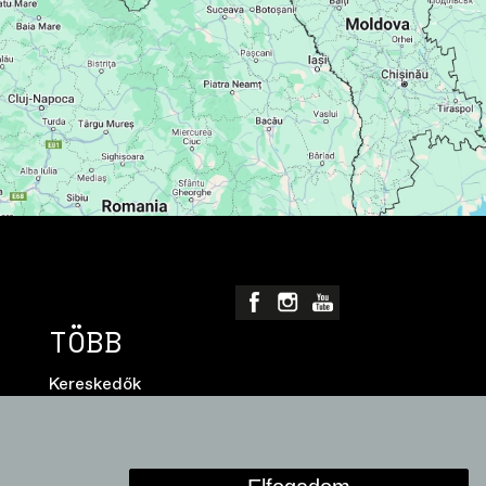
TÖBB
Kereskedők
Adatvédelmi nyilatkozat
Szoftver-frissítések
Cookie