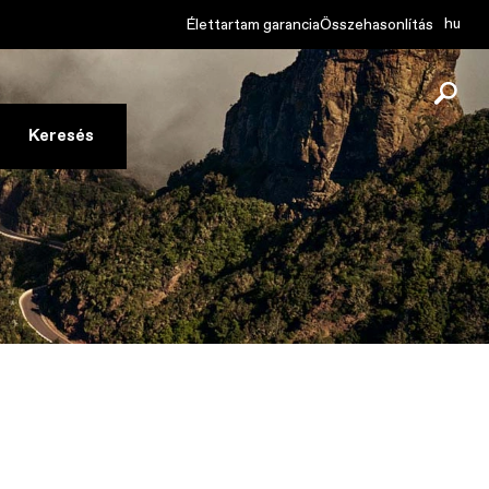
hu
Élettartam garancia
Összehasonlítás