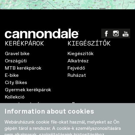
KERÉKPÁROK
KIEGÉSZÍTŐK
Gravel bike
Kiegészítők
Országúti
Alkatrész
MTB kerékpárok
Fejvédő
E-bike
Ruházat
City Bikes
Gyermek kerékpárok
Kollekció
A MÁRKÁRÓL
TÖBB
Information about cookies
Elektromos kerékpár GyIK
Kereskedők
Webáruházunk cookie file-okat használ, melyeket az Ön
Élettartam garancia
Adatvédelmi nyilatkozat
gépén tárol a rendszer. A cookie-k személyazonosítására
Használati útmutatók
Szoftver-frissítések
nem alkalmasak, szolgáltatásaink biztosításához