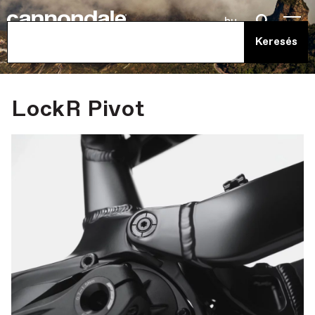
hu
LockR Pivot