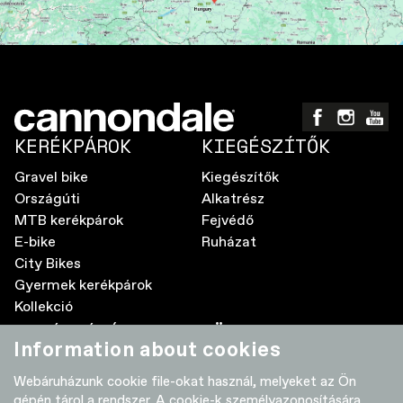
KERÉKPÁROK
KIEGÉSZÍTŐK
Gravel bike
Kiegészítők
Országúti
Alkatrész
MTB kerékpárok
Fejvédő
E-bike
Ruházat
City Bikes
Gyermek kerékpárok
Kollekció
A MÁRKÁRÓL
TÖBB
Information about cookies
Elektromos kerékpár GyIK
Kereskedők
Webáruházunk cookie file-okat használ, melyeket az Ön
Élettartam garancia
Adatvédelmi nyilatkozat
gépén tárol a rendszer. A cookie-k személyazonosítására