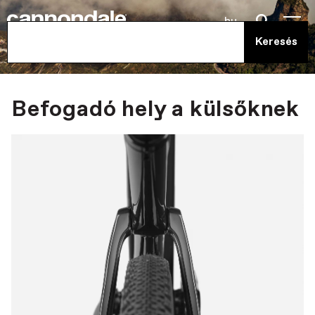
hu
Befogadó hely a külsőknek