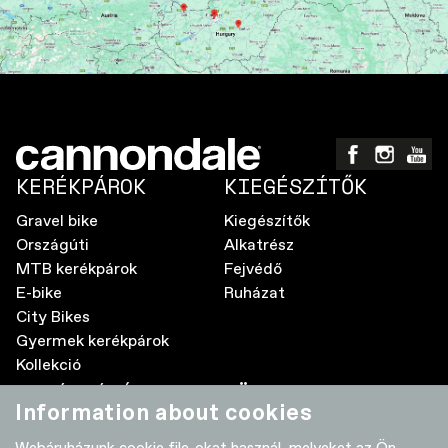
KERÉKPÁROK
KIEGÉSZÍTŐK
Gravel bike
Kiegészítők
Országúti
Alkatrész
MTB kerékpárok
Fejvédő
E-bike
Ruházat
City Bikes
Gyermek kerékpárok
Kollekció
A MÁRKÁRÓL
TÖBB
Information about cookies
Elektromos kerékpár GyIK
Kereskedők