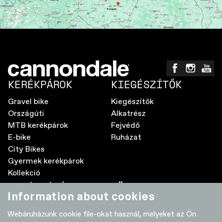
KERÉKPÁROK
KIEGÉSZÍTŐK
Gravel bike
Kiegészítők
Országúti
Alkatrész
MTB kerékpárok
Fejvédő
E-bike
Ruházat
City Bikes
Gyermek kerékpárok
Kollekció
A MÁRKÁRÓL
TÖBB
Information about cookies
Elektromos kerékpár GyIK
Kereskedők
Webáruházunk cookie file-okat használ, melyeket az Ön
Élettartam garancia
Adatvédelmi nyilatkozat