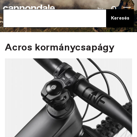
hu
Acros kormánycsapágy