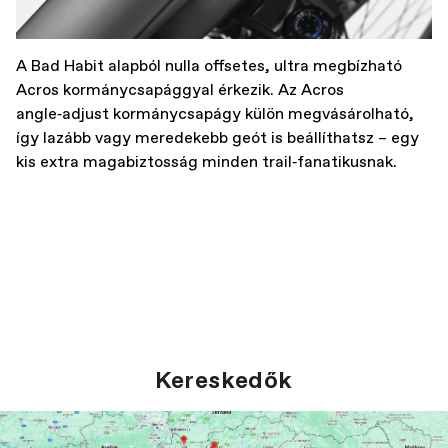
A Bad Habit alapból nulla offsetes, ultra megbízható
Acros kormánycsapággyal érkezik. Az Acros
angle‑adjust kormánycsapágy külön megvásárolható,
így lazább vagy meredekebb geót is beállíthatsz – egy
kis extra magabiztosság minden trail‑fanatikusnak.
Kereskedők